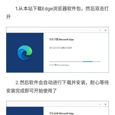
旨在帮助您轻松导航、支持 AI 功能并在浏览时最
1.从本站下载Edge浏览器软件包，然后双击打
大程度地减少干扰，同时继续保持性能和安全性。
开
新增功能
●AI主题生成器
使用Microsoft Edge中的AI主题生成器，您可以根
据自己的文字使用独特的自定义主题个性化浏览
器。主题会更改浏览器和新标签页的外观。探索数
十个预先生成的主题以获取灵感或创建自己的主
题。
2.然后软件会自动进行下载并安装，耐心等待
安装完成即可开始使用了