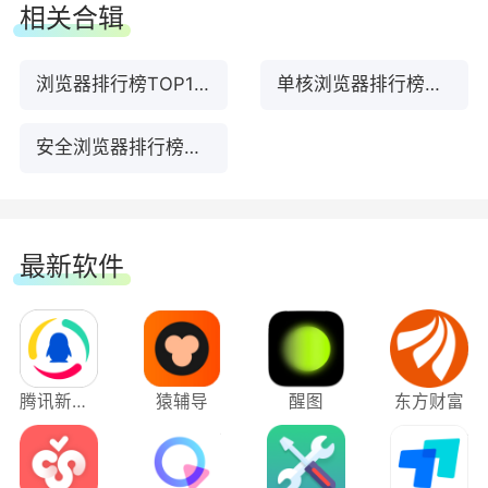
相关合辑
事件的行为已变更，因此在beforeunload事件处理
使用主题更改浏览器和新标签页的外观，打造个性
程序中呼叫preventDefault会触发确认对话框。将
浏览器排行榜TOP12下载
单核浏览器排行榜前十名下载
化Edge，获得美观且身临其境般的视觉体验。您
returnValue设定为beforeunload事件处理程序中
还可以将不同主题应用至各类个人资料，轻松地将
的空字符串，不会再触发确认对话框。 此行为会
安全浏览器排行榜前10名下载
家庭、学校或工作分开。
从Microsoft Edge 119版开始生效。 系统管理员可
以停用
单击"获取主题“将安装并应用浏览器主题。浏览器
BeforeunloadEventCancelByPreventDefaultEnable
外观可通过Edge设置进一步修改。功能可用性和
最新软件
原则，暂时退出这项功能。
功能特性可能因设备类型、市场、浏览器版本或帐
户类型的不同而有所差异。
分割屏幕还原改善。分割画面可让您在一个浏览索
引标签中的两个并存画面上同时处理多个工作，以
更有效率地提高生产力和多任务。 现在，在浏览
腾讯新闻电脑版
猿辅导
醒图
东方财富
器重新开机并还原先前的会话之后，也会还原分割
索引标签。