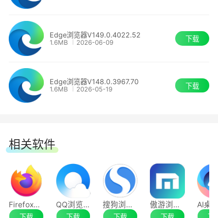
●使用Edge搜索栏搜索图片
部分策略的更新/修改。
Edge浏览器V149.0.4022.52
下载
视觉搜索现已集成到Edge搜索栏中。上传文件或
1.6MB
2026-06-09
Microsoft Edge 120.0.2210.61
拖放图片即可查看搜索结果。激活Edge搜索栏，
选择并开始使用。
RendererAppContainer。为了获得额外的安全性
Edge浏览器V148.0.3967.70
下载
优点，预设会启用Windows原生应用容器。 注
1.6MB
2026-05-19
意：如果企业组织发现因安全性软件的代码插入而
造成的兼容性问题，则应该直接与软件发布者进行
追踪。 或者，他们可以使用
相关软件
RendererAppContainerEnabled原则来交换
Microsoft Edge与其他软件的安全性优点。
已更新SmartActionsBlockList原则。
Firefox火狐浏览器
QQ浏览器64位
搜狗浏览器64位
傲游浏览器
SmartActionsBlockList 原则会以新的原则选项对
下载
下载
下载
下载
下