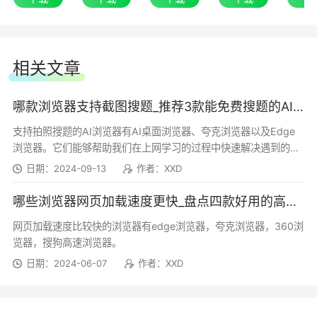
应更新。 系统管理器现在可以设定策略来控制智
●快速保存地址，下次使用更方便
能动作，例如网站上的定义
在填写地址后，Microsoft Edge的自动填充功能
(smart_actions_website)或控制pdfs和网站上的
相关文章
会建议保存和编辑详细信息以供日后使用。只需填
智能动作(smart_actions)。
写信息并在弹窗出现时选择保存即可。
哪款浏览器支持截图搜题_推荐3款能免费搜题的AI浏览器
Microsoft Edge 119.0.2151.44
支持拍照搜题的AI浏览器有AI桌面浏览器、夸克浏览器以及Edge
浏览器。它们能够帮助我们在上网学习的过程中快速解决遇到的难
压缩字典传输支持。压缩字典传输功能的版本可供
题，非常方便，并且适用于各个学段的学生...
日期：2024-09-13
作者：XXD
网站使用，方法是参与相关联的原始版。如果您的
哪些浏览器网页加载速度更快_盘点四款好用的高速浏览器
网络使用中间箱来检查网络流量和/或您先前遇到
ZSDCH功能的问题，请检阅 HTTP 的以 zstd 为基
网页加载速度比较快的浏览器有edge浏览器，夸克浏览器，360浏
览器，搜狗高速浏览器。
础的共享字典压缩 考虑页面，其中包含更新的指
日期：2024-06-07
作者：XXD
引。
对 beforeunload 事件的行为变更。beforeunload
●打造个性化的浏览器