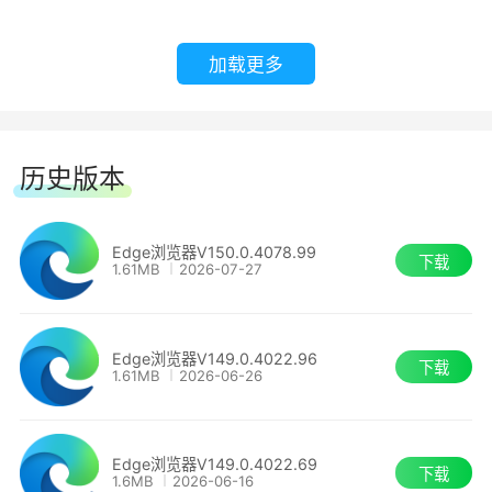
弃用映像增强功能。
加载更多
在 Microsoft Edge 管理服务中配置建议的策略。
Microsoft Edge 已将 Web 捕获重命名为“屏幕截
历史版本
图”。
修复：
Edge浏览器V150.0.4078.99
下载
1.61MB
2026-07-27
解决了使用由 Adobe Acrobat 提供支持的
●网站错别字保护
Microsoft Edge 内置 PDF 阅读器时，PDF 文本字
Edge浏览器V149.0.4022.96
下载
1.61MB
2026-06-26
段和下拉列表值为特定文件呈现两次的问题。
领先一步防骗。Microsoft Edge中的网站拼写错误
保护通过自动检测和更正常见的URL错误来帮助您
解决了使用“适合可打印区域”选项在横向模式下打
避免恶意类似网站。
Edge浏览器V149.0.4022.69
下载
印某些 PDF 文件导致打印错误的问题。
1.6MB
2026-06-16