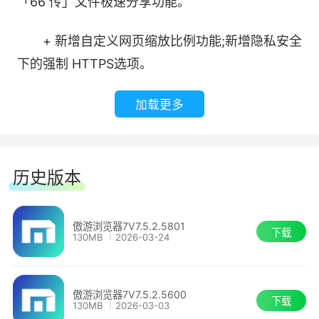
「66 传」文件极速分享功能。
24.傲游AIchat：互动式AI对话，体验AI驱动的对
+ 新增自定义网页缩放比例功能;新增隐私安全
话
下的强制 HTTPS选项。
25.区块链 NBdomain：注册和管理您的.b和.bsv
【其他】
加载更多
域名
* 优化下载引擎，提升多线程及普通文件下载
速度，修复磁力链任务异常。
历史版本
* 密码大师全新改版，优化交互逻辑，修复特
傲游浏览器7V7.5.2.5801
殊字符导入导出及数据与显示异常问题。
下载
130MB
2026-03-24
* 新标签页性能及资源加载优化;大声朗读新增
语速调节;优化分屏窗口逻辑。
傲游浏览器7V7.5.2.5600
下载
130MB
2026-03-03