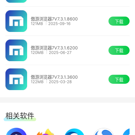
- 修复内核升级后的滚动卡顿、鼠标操作延迟
及暗黑模式下颜色初始化异常。
常见问题
傲游浏览器7V7.3.1.8600
下载
121MB
2025-09-16
- 修复 Google 账号无法保持登录、账号切换
傲游的VPN会记录我的浏览活动吗？
失效及部分场景下密码保存提示逻辑错误。
傲游浏览器7V7.3.1.6200
不会，傲游的免费VPN不会记录您的浏览活动。它
下载
120MB
2025-06-27
- 修复书签导入/显示异常、超级收藏拖拽失效
旨在保护您的隐私，确保您的在线操作保持机密。
及 IE 兼容模式下的已知崩溃。
一些常见的鼠标手势是什么？
傲游浏览器7V7.3.1.3600
下载
122MB
2025-03-28
- 修复多项导致浏览器崩溃的已知问题，提升
整体稳定性。
常见的鼠标手势包括画一个“L”形关闭标签，画一
个“U”形重新打开关闭的标签，以及画一条水平线
傲游浏览器 7.3.1.8600
前进或后退。您可以根据自己的喜好自定义鼠标手
相关软件
势。
重点更新