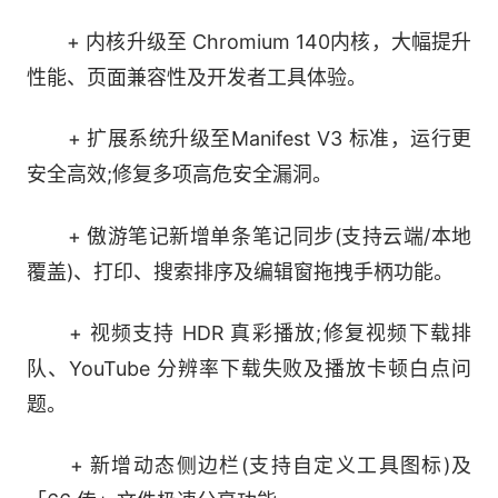
+ 内核升级至 Chromium 140内核，大幅提升
18.置顶窗口：让重要窗口始终可见，轻松置顶窗
性能、页面兼容性及开发者工具体验。
口以便访问
+ 扩展系统升级至Manifest V3 标准，运行更
19.浮动视频播放器：浏览时观看视频，在浮动窗
安全高效;修复多项高危安全漏洞。
口中享受视频
+ 傲游笔记新增单条笔记同步(支持云端/本地
20.轻松视频下载：傲游全视频下载，下载并保存
覆盖)、打印、搜索排序及编辑窗拖拽手柄功能。
您喜爱的视频以便离线观看
+ 视频支持 HDR 真彩播放;修复视频下载排
21.傲游截屏：轻松捕捉屏幕，保存特定区域或整
队、YouTube 分辨率下载失败及播放卡顿白点问
个网页
题。
22.傲游资源嗅探器：轻松查找和下载网页媒体
+ 新增动态侧边栏(支持自定义工具图标)及
23.傲游图片快速保存：点击即可轻松保存图片