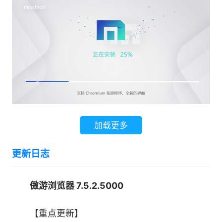
务
12.超级收藏：高效管理网址和笔记
13.分屏浏览：通过分屏轻松实现多任务处理
14.沉浸式阅读：傲游阅读模式，专注于内容，无
干扰
加载更多
15.页面朗读：将文本转换为语音，便于倾听
更新日志
16.鼠标手势：轻松导航，用简单的鼠标动作执行
操作
傲游浏览器 7.5.2.5000
17.傲游超级拖拽：增强的拖放功能，拖动即可搜
【重点更新】
索、打开等