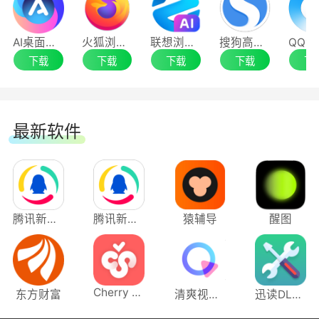
我的数据在密码大师中安全吗？
主菜单新增uumail项，使用uumail可以隐藏您
的真实邮箱地址，批量生成虚拟邮箱，是您的邮箱
AI桌面浏览器
火狐浏览器32位
联想浏览器
搜狗高速浏览器
是的，密码大师中的所有内容在发送到服务器之前
下载
下载
下载
下载
下
VPN
都经过加密，确保您的数据安全。
视频下载增加快速线路支持，增加支持mp4格
式支持，增加多种分辨率选择支持
最新软件
新增阅读清单菜单项。在网页右键菜单中，可
将页面加入阅读清单。
腾讯新闻应用电脑版
腾讯新闻电脑版
猿辅导
醒图
其他
优化傲游笔记架构，提升速度、更新笔记编辑
器版本
Cherry Studio
东方财富
清爽视频编辑
迅读DLL修复工具