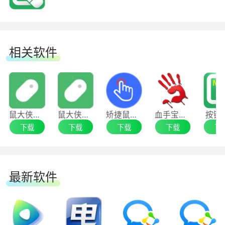
如何制作脚本
初学者可以通过”录制”功能制作简单的脚本，还可
相关软件
通过”脚本编辑器”制作更加智能的脚本。
在哪些网络游戏里能使用按键精灵
鼠大侠鼠标连点器客户端
鼠大侠鼠标连点器
矫捷鼠鼠标连点器
血手宝典8
按键
几乎所有的网络游戏都可以使用按键精灵，但部分
下载
下载
下载
下载
下
带有比较强的反外挂系统的网游只能使用按键精灵
的部分功能，比如带有nProtect或者xTrap反外挂
系统的网游，就必须使用按键精灵最新版，并且打
最新软件
开神盾自我保护功能，才能使用。