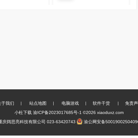
关于我们
站点地图
电脑游戏
软件干货
免责声
小杜下载
渝ICP备2023017685号-1
©2026 xiaoduxz.com
重庆阔思亮科技有限公司 023-63420743
渝公网安备5001900250409