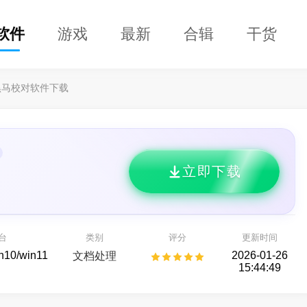
软件
游戏
最新
合辑
干货
黑马校对软件下载
立即下载
Claw
益盟操盘手
 AI 智能助手
看股票,选好股
台
类别
评分
更新时间
AI助手
股票行情
in10/win11
2026-01-26
文档处理
15:44:49