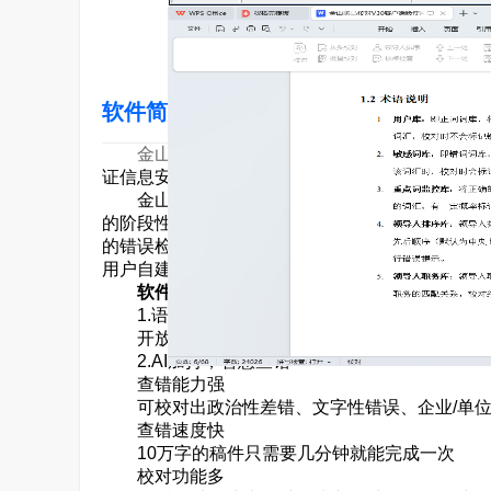
友情提示：软件客户端截图和官方截图分
软件简介
金山
黑马校对是一款业界领先的中文智能校对
证信息安全和操作便捷的前提下，快、准、稳完成
金山黑马校对是基于金山办公当前业务新推出的
的阶段性成果。产品除与#FormatAID_0#
的错误检查、更准确的校对结果和建议，为用户的
用户自建个性化词库;具有开放标准化接口的对接
软件功能：
1.语料丰富，规则开放
开放的用户词库，支持自定义新词、错词、敏
2.AI加持，智慧查错
查错能力强
可校对出政治性差错、文字性错误、企业/单位
查错速度快
10万字的稿件只需要几分钟就能完成一次
校对功能多