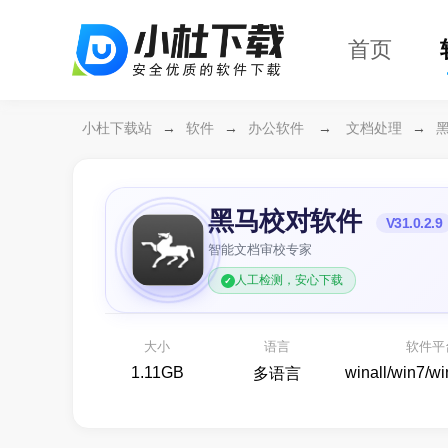
首页
小杜下载站
→
软件
→
办公软件
→
文档处理
→
黑马校对软件
V31.0.2.9
智能文档审校专家
人工检测，安心下载
万兴恢复专家64位
D
开箱即用的
各种存储设备数据恢复
大小
语言
软件平
备份还原
1.11GB
winall/win7/w
多语言