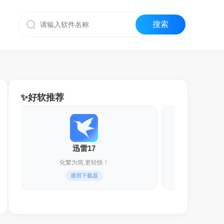
✨好软推荐
迅雷17
万兴
化繁为简,更轻快！
各种存
通用下载器