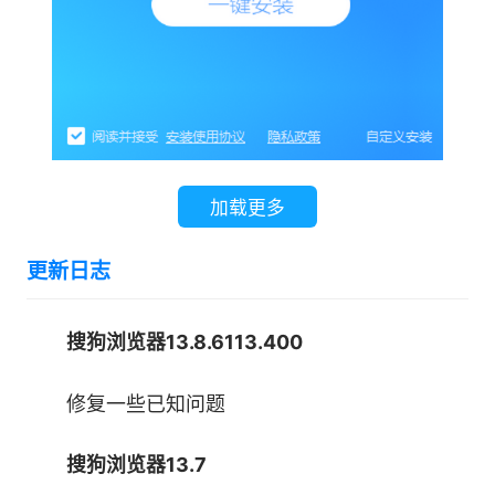
多页面分屏展示
1. 一个视图多个页面，多任务同步处理快中有
序;
加载更多
2. 右键快速新建分屏，最多可同时开启三个窗
更新日志
口;
搜狗浏览器13.8.6113.400
3. 竖版模式还支持手动拖拽分屏，操作更丝
滑;
修复一些已知问题
搜狗浏览器13.7