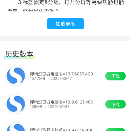
3.标签固定&分组、打开分屏等高级功能也能
次开启更易找;
批量，轻松操作更省心
加载更多
标签组清晰预览
1.新增标签组预览功能，不惧标签太多看不
历史版本
清，切换更便捷
2.光标移动至标签组，即可展示预览窗，组内
搜狗浏览器电脑版V13.7.6067.400
下载
标签信息展示更完整
157.7MB
2026-03-17
3.组内标签支持快速关闭，轻松实现标签管理
翻译功能全面增强
搜狗浏览器电脑版V13.9.6121.400
下载
158MB
2026-07-31
标签页右键菜单 功能好找又齐全
1. 新增翻译集成面板，多元化翻译畅译无阻碍
1.高频功能增加图标，让您找得更快，用得更
搜狗浏览器电脑版V13.9.6119.400