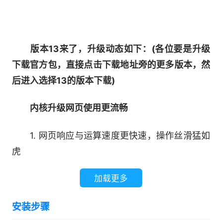
版本13来了，升级动态如下：(各位要是升级
下载官方包，直接点击下载地址旁的更多版本，然
后进入选择13的版本下载)
内核升级网页使用更流畅
1. 网页响应与运算速度更快速，操作丝滑猛如
虎
加载更多
2. 图形性能大升级，动画游戏画面展示更流畅
安装步骤
3. 引入Edge的字体渲染技术，提升显示效果