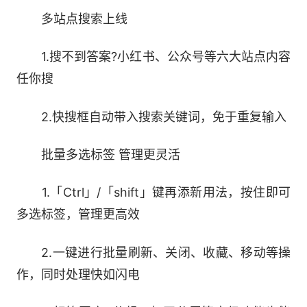
多站点搜索上线
1.搜不到答案?小红书、公众号等六大站点内容
任你搜
2.快搜框自动带入搜索关键词，免于重复输入
批量多选标签 管理更灵活
标签分组管理
1.「Ctrl」/「shift」键再添新用法，按住即可
1. 一键智能聚类，快速整合杂乱标签;
多选标签，管理更高效
2. 支持标签组重命名，保护隐私开启安全守
2.一键进行批量刷新、关闭、收藏、移动等操
护;
作，同时处理快如闪电
3. 支持固定或保存标签组，保留分组信息，二