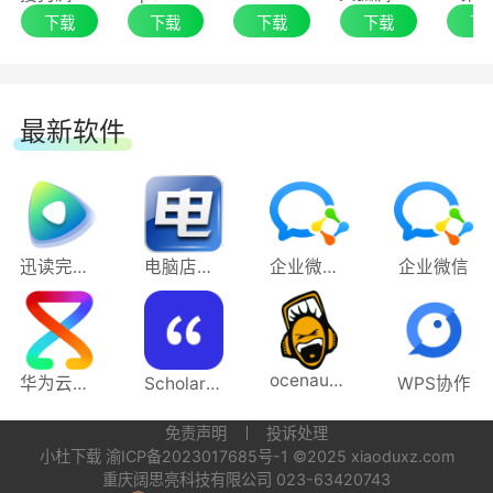
海量皮肤上新
下载
下载
下载
下载
下
搜狗浏览器13.4.0
1. 新增海量精美皮肤，千款精选壁纸跟随心情
1、内核全新升级：操作流畅性与图像效果史
自由切换
最新软件
诗级增强
2.支持修改皮肤文字颜色、背景模糊度，个性
2、竖版工作台上线：标签不遮挡，查找管理
化设置更舒爽
更方便
迅读完美播放器
电脑店U盘启动盘制作工具
企业微信电脑版
企业微信
3、多页面分屏展示：一个视图多个页面，多
任务可同步处理
ocenaudio
4、标签分组管理：一键智能聚类，快速整合
华为云码道（CodeArts）代码智能体
Scholaread靠岸学术64位
WPS协作
杂乱标签
免责声明
投诉处理
小杜下载
渝ICP备2023017685号-1
©2025 xiaoduxz.com
5、翻译功能全面增强：新增翻译集成面板，
重庆阔思亮科技有限公司 023-63420743