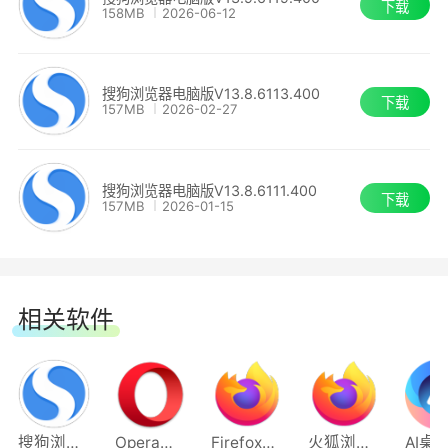
下载
2. 支持PDF文件一键翻译，免去重复上传繁琐
158MB
2026-06-12
顺
步骤
2.新增「在右侧添加标签页」、「添加到直达
搜狗浏览器电脑版V13.8.6113.400
3. 支持中英双文对照，译文内容还能高亮快速
下载
快链」、「复制页面地址」功能
157MB
2026-02-27
定位
管家全面实时守护安全
搜狗浏览器电脑版V13.8.6111.400
下载
157MB
2026-01-15
1.担心默认浏览器被篡改?管家强力锁定功能，
保护默认浏览器
2.害怕捆绑安装不安全?管家系统级防护，病
相关软件
毒文件拒之门外
3.网页突然打不开?管家支持全面检测，快速
修复网络异常
搜狗浏览器最新版
Opera浏览器64位
Firefox火狐浏览器
火狐浏览器