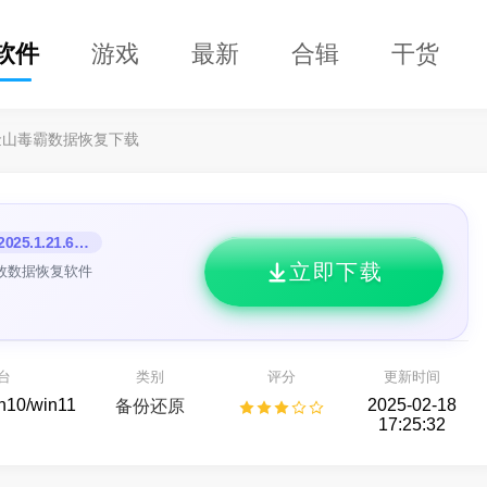
软件
游戏
最新
合辑
干货
金山毒霸数据恢复下载
V2025.1.21.60090
立即下载
效数据恢复软件
DClaw
益盟操盘手
的 AI 智能助手
看股票,选好股
台
类别
评分
更新时间
AI助手
股票行情
in10/win11
2025-02-18
备份还原
17:25:32