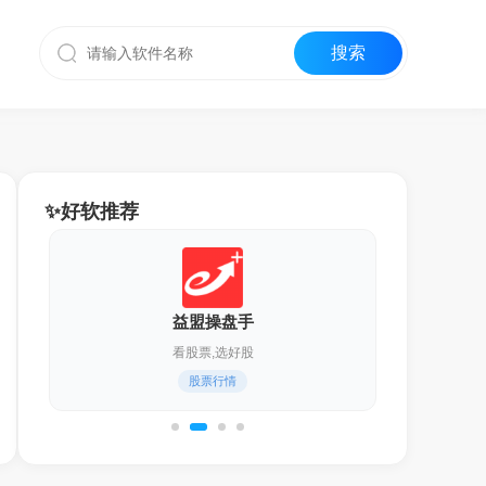
✨好软推荐
迅雷17
化繁为简,更轻快！
通用下载器