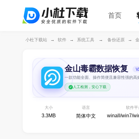
首页
小杜下载站
→
软件
→
系统工具
→
备份还原
→
金山毒霸数据恢复
一款功能全面、操作简便且兼容性强的高
人工检测，安心下载
万兴恢复专家64位
开箱即用
各种存储设备数据恢复
大小
语言
软件平
备份还原
3.3MB
winall/win7/w
简体中文