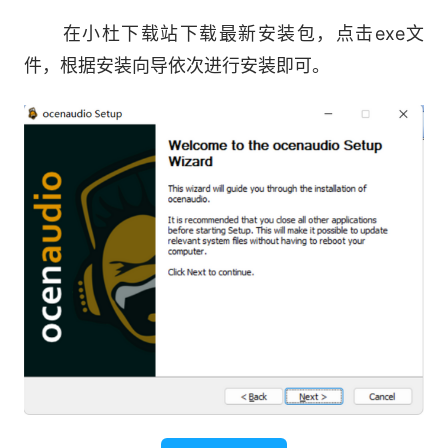
2、实时预览效果
在小杜下载站下载最新安装包，点击exe文
件，根据安装向导依次进行安装即可。
应用 EQ，增益和滤波等效果是音频编辑的重
要组成部分。但是，通过单独调整控件配置来获得
所需结果非常棘手：您必须监听已处理的音频。为
了简化音频效果的配置，ocenaudio 具有实时预览
功能：在调整控件时可以听到处理过的信号。
效果配置窗口还包括所选音频信号的微缩视
图。您可以使用与在主界面上相同的方式导航此微
缩视图，选择您感兴趣的部分并实时聆听效果结
果。
3、跨平台支持