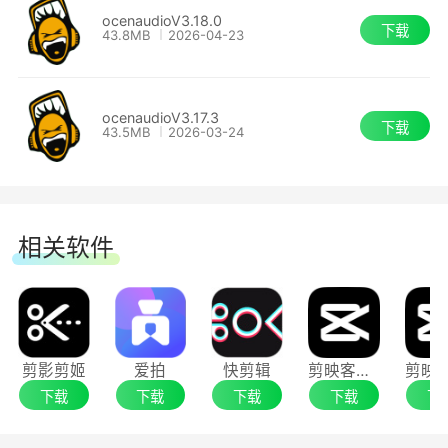
为了加速复杂的音频文件编辑，ocenaudio 包
ocenaudioV3.18.0
下载
43.8MB
2026-04-23
括多选。使用这个神奇的工具，您可以同时选择音
频文件的不同部分，并聆听，编辑甚至应用效果。
ocenaudioV3.17.3
下载
5、高效编辑大文件
43.5MB
2026-03-24
使用 ocenaudio，您可以编辑的音频文件的长
度或数量没有限制。使用高级内存管理系统，应用
相关软件
程序可以保持文件打开而不会浪费任何计算机的内
存。即使在几个小时的文件中，复制，剪切或粘贴
等常见编辑操作也几乎立即发生。
剪影剪姬
爱拍
快剪辑
剪映客户端
6、功能齐全的频谱图
下载
下载
下载
下载
下
除了提供令人难以置信的音频文件波形视图