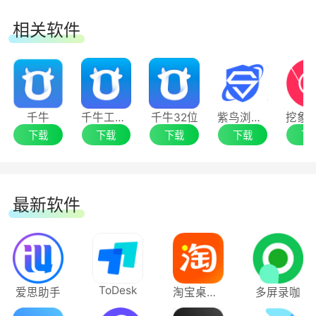
相关软件
千牛
千牛工作台
千牛32位
紫鸟浏览器专业版64位
下载
下载
下载
下载
下
最新软件
ToDesk
爱思助手
淘宝桌面版
多屏录咖