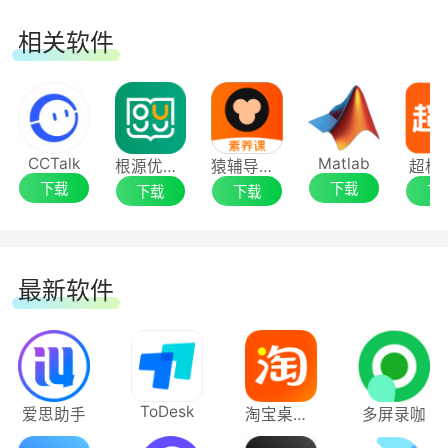
相关软件
CCTalk
Matlab
根源优课电脑版
猿辅导素养课
超格
下载
下载
下载
下载
下
最新软件
ToDesk
爱思助手
淘宝桌面版
多屏录咖