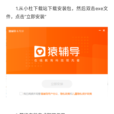
3、实时反馈学习进步：
1.从小杜下载站下载安装包，然后双击exe文
课堂报告全程记录并反馈学习能力的变化;
件，点击“立即安装”
4、初高中数理化提高：
精准匹配各地教材版本，同步及中高考课程全
覆盖;
5、早7晚11都能上课：
足不出户，每日7点至23点随时约课，自主改
课退课;
6、1对1辅导：