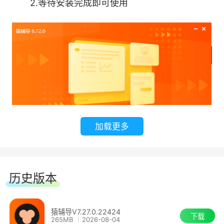
2.等待安装完成即可使用
只要几十元，就能上一节55分钟的名师1对1课
程;
7、多平台同步课堂：
全面支持选课上课，直播课程内容可下载回
放。
加载更多
历史版本
猿辅导V7.27.0.22424
下载
265MB
2026-08-04