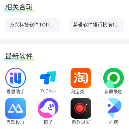
相关合辑
万兴科技软件TOP前19名下载
剪辑软件排行榜前10名下载
最新软件
ToDesk
爱思助手
淘宝桌面版
多屏录咖
傲软投屏
扣子
傲软录屏
佐糖