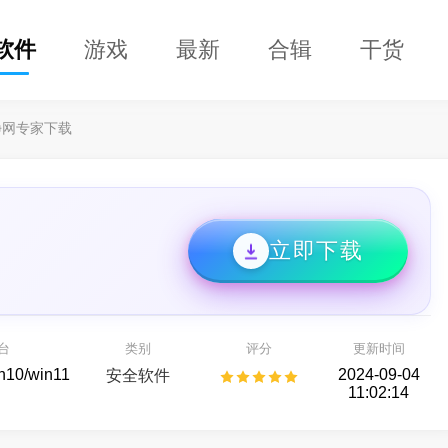
软件
游戏
最新
合辑
干货
净网专家下载
立即下载
兴恢复专家64位
DClaw
开箱即用的 AI 智能助手
种存储设备数据恢复
台
类别
评分
更新时间
AI助手
备份还原
in10/win11
2024-09-04
安全软件
11:02:14