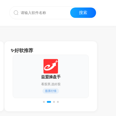
✨好软推荐
益盟操盘手
看股票,选好股
股票行情