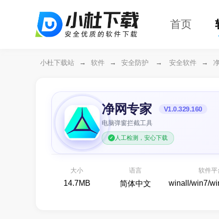
首页
小杜下载站
→
软件
→
安全防护
→
安全软件
→
净网专家
V1.0.329.160
电脑弹窗拦截工具
人工检测，安心下载
万
各
大小
语言
软件平
14.7MB
winall/win7/w
简体中文