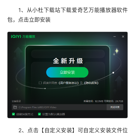
极致性能
1、从小杜下载站下载爱奇艺万能播放器软件
包，点击立即安装
启动快，播放流畅，软硬解兼容，运行内存少
功能强大
支持视频在线字幕、倍速播放、网盘访问、音
轨、画质增强、GIF截图、电视投屏等功能
极简设计
功能设计简单，更易上手使用，安装包小
纯净安装
2、点击【自定义安装】可自定义安装文件位
无广告无捆绑，纯粹的本地播放器