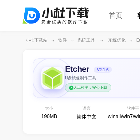
首页
小杜下载站
→
软件
→
系统工具
→
系统优化
→
E
Etcher
V2.1.6
U盘镜像制作工具
人工检测，安心下载
万兴恢复专家64位
开箱即用
各种存储设备数据恢复
大小
语言
软件平
备份还原
190MB
winall/win7/w
简体中文