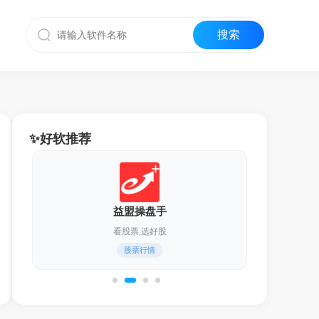
✨好软推荐
迅雷17
化繁为简,更轻快！
通用下载器