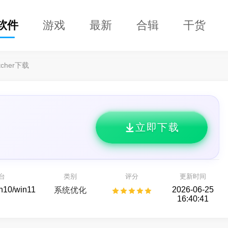
软件
游戏
最新
合辑
干货
tcher下载
立即下载
DClaw
益盟操盘手
的 AI 智能助手
看股票,选好股
台
类别
评分
更新时间
AI助手
股票行情
in10/win11
2026-06-25
系统优化
16:40:41