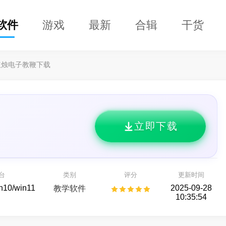
软件
游戏
最新
合辑
干货
红烛电子教鞭下载
立即下载
益盟操盘手
迅雷17
股票,选好股
化繁为简,更轻快！
台
类别
评分
更新时间
股票行情
通用下载器
in10/win11
2025-09-28
教学软件
10:35:54