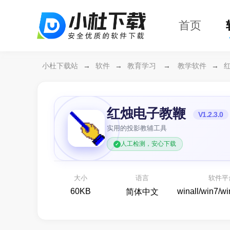
首页
小杜下载站
→
软件
→
教育学习
→
教学软件
→
红烛电子教鞭
V1.2.3.0
实用的投影教辅工具
人工检测，安心下载
DClaw
开箱即用的 AI 智能助手
看
大小
语言
软件平
AI助手
60KB
winall/win7/w
简体中文