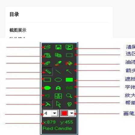
目录
截图展示
软件简介
安装步骤
相关软件
精品推荐
DClaw
益盟操盘手
迅雷17