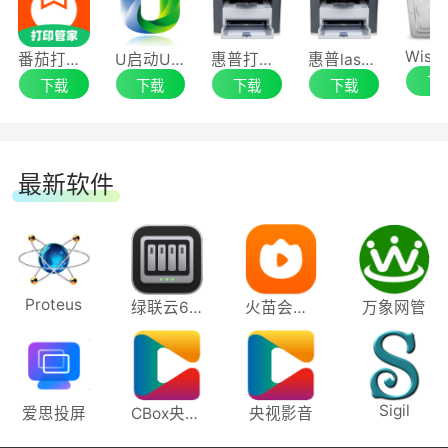
[修复] 修复了关闭设备配置窗口出现UI崩溃的
番茄打印管家64位
U启动U盘启动盘制作工具
惠普打印机m1005mfp驱动
惠普laserjet m1005 mfp 一体机驱动程序
下
问题
下载
下载
下载
下载
[修复] 修正了一个导致Kinzu V2不被引擎识别
问题
最新软件
[优化] 为非英语语言中的设置选项卡提供了文
本显示。
Proteus
绿联云64位
火苗会议电脑版
万象网管
[优化] 在设置中的Apex Raw特定文本添加本
地化设置。
[优化] 在设置中添加了“恢复默认” 按钮。键盘
Sigil
爱思投屏
CBox央视影音
央视影音
布局不会重置。