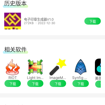
历史版本
1、支持模板动态扩展，可满足所有电子印章
用户的需求;
电子印章生成器V1.0
下载
272KB
2022-12-30
2、自定义设置，可以根据你的需求来设置版
式;
相关软件
3、可任意调整，电子印章生成器可以任意改
动画笔宽度、线框宽度、线宽高度、切角长度以及
线框的左右平移;
4、还可选择印章规格以及印章颜色，更换前
RIOT
Light Image Resizer
ImageMagick
Synfig Studio
下载
下载
下载
下载
下
景色以及背景色、分辨率，以及是否背景透明等;
5、软件提供多种内刊图类型供用户选择，当