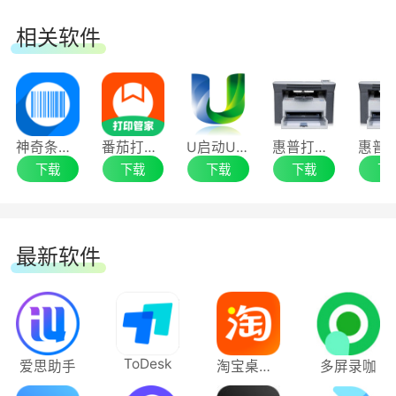
相关软件
神奇条码标签打印系统
番茄打印管家64位
U启动U盘启动盘制作工具
惠普打印机m1005mfp驱动
下载
下载
下载
下载
下
最新软件
ToDesk
爱思助手
淘宝桌面版
多屏录咖