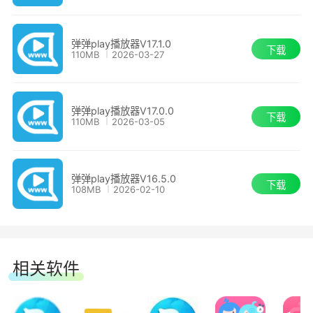
- 重新设计了视频播放页面UI，现在播放列表
弹弹play包含了专业级 BitTorrent 下载引擎，
和字幕列表将默认收起，点击后在弹窗中选择;
支持UPnP、Tracker优选，可以高速下载
弹弹play播放器V17.1.0
下载
110MB
2026-03-27
BitTorrent 种子与 Magnet 链接中的视频。
- 新增“下载任务管理”页面，可以查看和管理
所有下载任务，支持添加磁力链下载任务;
9、从其他设备访问
弹弹play播放器V17.0.0
下载
110MB
2026-03-05
- 新增“PC版遥控器”页面，可以通过手机远程
借助“远程访问”功能，让你的PC成为家庭媒体
控制播放器的播放、暂停、进度调节等功能;
中心。在其他设备上，不论是通过web浏览器，还
弹弹play播放器V16.5.0
下载
是安卓、iOS客户端，都可以快速访问此PC上的视
108MB
2026-02-10
- 延长了登录状态的有效期;
频文件。
7. 新增安卓概念版遥控器窗口，支持实时显示
10、连接更多服务
播放器状态，控制播放器进度、音量、亮度、速度
相关软件
等以及修改弹幕外观设置等功能(需要最新版安卓
在媒体库中，连接远程服务器上的 SMB、
概念版App支持);
WebDAV、Emby、Jellyfin 服务。浏览远程文件、