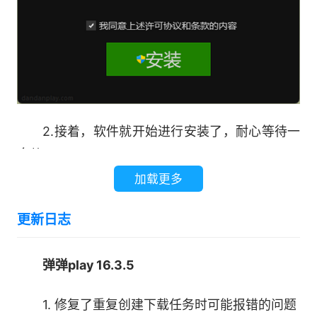
择一个硬盘里的高清视频，同时观看和发送在线弹
幕。轻松实现本地享受弹幕，从此告别卡顿、圣
光、黑屏和剪刀。
2、视频智能识别
2.接着，软件就开始进行安装了，耐心等待一
不同字幕组、文件大小、清晰度的视频，弹弹
会儿。
play都可以智能识别出其中内容。只要视频的剧集
加载更多
相同，你所看到的就是同一份弹幕。
更新日志
3、自动关联网络弹幕
看视频，没有弹幕怎么行!弹弹play支持软件内
弹弹play 16.3.5
的搜索+加载功能，除了官方弹幕源之外，还能加
1. 修复了重复创建下载任务时可能报错的问题
载其他网站上的弹幕，让你看视频的时候不再孤