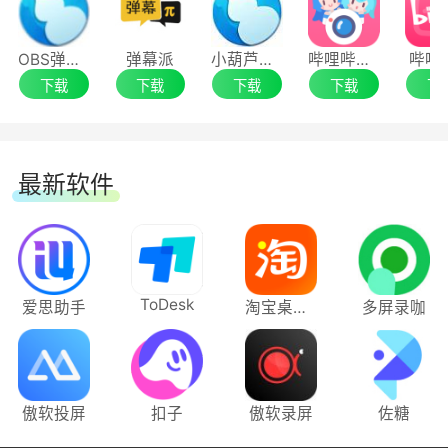
在线播放视频、加载弹幕，只需三步，简单快捷。
8. 【设置-关于-今天的日志】按钮将启动一个
OBS弹幕助手
弹幕派
小葫芦弹幕助手
哔哩哔哩直播姬64位
哔哩
新的日志查看器窗口，支持查看、过滤和搜索日志
11、使用您熟悉的播放器
下载
下载
下载
下载
下
内容;
除了内置的多个播放器内核以外，通过“弹幕
9. 资源搜索结果列表支持保存列宽设置;
外挂”技术，还可以在您熟悉的播放器(如
最新软件
PotPlayer / MPC / mpv)上增加弹幕功能!
10. 更新了弹幕排版引擎：
12、自动下载
- 优化了计算时间、字体相关的算法，现在弹
ToDesk
爱思助手
淘宝桌面版
多屏录咖
幕排布会更加精准，减少重叠和遮挡现象;
通过设定关键词规则，或导入RSS地址，自动
监控并下载网络上最新的资源!还可以将任务直接
- 增加了延迟重排算法，提升了大量弹幕同时
发送到远程下载器(qBittorrent、Aria2、
出现时的排布效果;
Transmission)。
傲软投屏
扣子
傲软录屏
佐糖