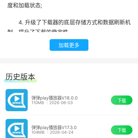
6、便捷管理硬盘上的视频
度和加载状态;
使用独家的视频识别功能，将硬盘上的视频自
4. 升级了下载器的底层存储方式和数据刷新机
动识别出作品和集数，分类收入“媒体库”中而无需
制，提升了下载的稳定性。
关心文件具体位置。后台还会自动帮你定时刷新维
加载更多
5. 增加弹幕特效设置，支持调整阴影、描边和
护。
重墨效果的强度;
7、AI驱动
历史版本
6. 媒体库网页版中：
内置AI语音识别功能，无需联网快速方便地为
- 番剧页面新增显示视频缩略图、上次观看的
视频生成高质量字幕。使用AI翻译功能(Azure、
弹弹play播放器V18.0.0
下载
剧集和时间;
110MB
2026-06-03
ChatGPT、GPT-4o)将字幕翻译为任何语言，从
此生肉不再是问题!
- 番剧页面的剧集列表打开后将自动定位到上
弹弹play播放器V17.3.0
次观看的剧集;
8、内置BT磁力链下载功能
下载
104MB
2026-04-24