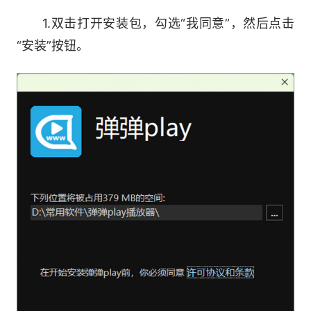
借助“远程访问”功能，让你的PC成为家庭媒体
1.双击打开安装包，勾选“我同意”，然后点击
中心。在其他设备上，不论是通过web浏览器，还
“安装”按钮。
是安卓、iOS客户端，都可以快速访问此PC上的视
频文件。
内置 OpenAI Whisper 语音识别功能，无需联
网快速方便地为视频生成高质量字幕。使用内置翻
译功能(Azure Translator)将字幕翻译为任何语
言，从此生肉不再是问题!
【选择弹弹PLAY的理由】
1、支持所有视频格式
看在线视频不给力？使用弹弹play，你可以选