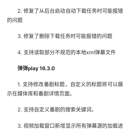
单。
2. 修复了从后台启动自动下载任务时可能报错
的问题
4、追番记录云同步
3. 修复了删除下载任务时可能报错的问题
追番记录这种事情交给播放器来做就好了!播
放的同时记录你的播放历史，剧集更新时同步提
4. 支持读取部分不规范的本地xml弹幕文件
醒，只要登录账号，你可以在手机或另一台电脑上
同步你的追番记录。
弹弹play 16.3.0
5、最佳的观看体验
1. 支持修改番剧标题，自定义的标题将可以展
示在媒体库和番剧详情页面。
3.最后，软件安装成功后即可开始使用。
通过 SVP 等流行的视频插帧软件，享受最极
致的播放体验。自带多种播放器内核，支持硬解
2. 支持自定义番剧的搜索关键词。
码，支持HDR和色彩优化功能。
3. 视频加载窗口新增显示所有弹幕源的加载进