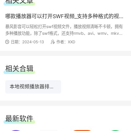
相关文章
哪款播放器可以打开SWF视频_支持多种格式的视频播放器推荐
暴风影音可以轻松打开swf视频文件，播放视频清晰不卡顿，拥有
多种播放功能，除了swf格式，还支持rmvb、avi、wmv、mkv、
mp4、3gp、flv等四十多...
日期：2024-05-13
作者：XXD
相关合辑
本地视频播放器排行榜TOP10下载
最新软件