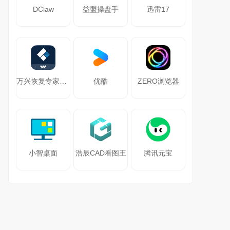
DClaw
益盟操盘手
迅雷17
万兴恢复专家64位
优酷
ZERO浏览器
小智桌面
浩辰CAD看图王
腾讯元宝