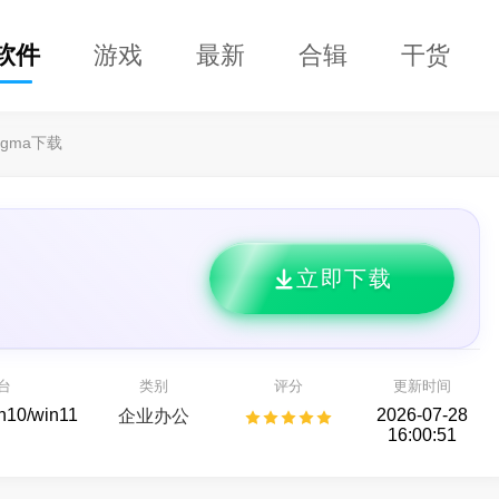
软件
游戏
最新
合辑
干货
igma下载
立即下载
DClaw
益盟操盘手
的 AI 智能助手
看股票,选好股
台
类别
评分
更新时间
AI助手
股票行情
in10/win11
2026-07-28
企业办公
16:00:51