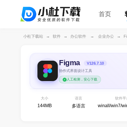
首页
小杜下载站
→
软件
→
办公软件
→
企业办公
→
F
Figma
V126.7.10
协作式界面设计工具
人工检测，安心下载
万兴恢复专家64位
开箱即用
各种存储设备数据恢复
大小
语言
软件平
备份还原
144MB
winall/win7/w
多语言