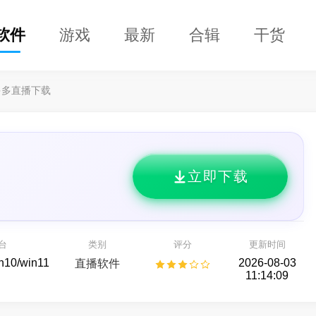
软件
游戏
最新
合辑
干货
多多直播下载
立即下载
DClaw
益盟操盘手
的 AI 智能助手
看股票,选好股
台
类别
评分
更新时间
AI助手
股票行情
in10/win11
2026-08-03
直播软件
11:14:09