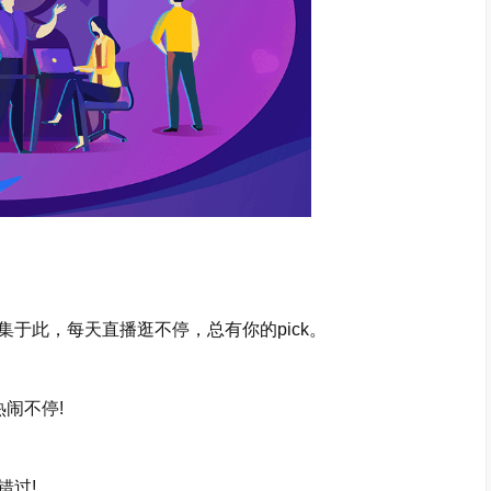
此，每天直播逛不停，总有你的pick。
闹不停!
过!