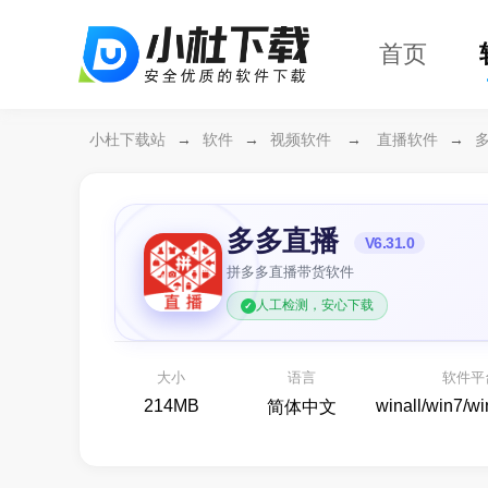
首页
小杜下载站
→
软件
→
视频软件
→
直播软件
→
多多直播
V6.31.0
拼多多直播带货软件
人工检测，安心下载
万兴恢复专家64位
开箱即用
各种存储设备数据恢复
大小
语言
软件平
备份还原
214MB
winall/win7/w
简体中文