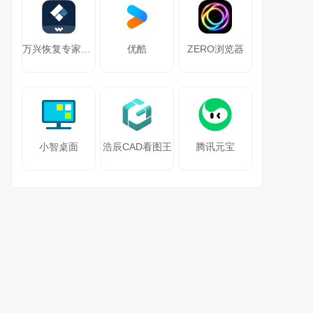
万兴恢复专家64位
优酷
ZERO浏览器
小智桌面
浩辰CAD看图王
腾讯元宝