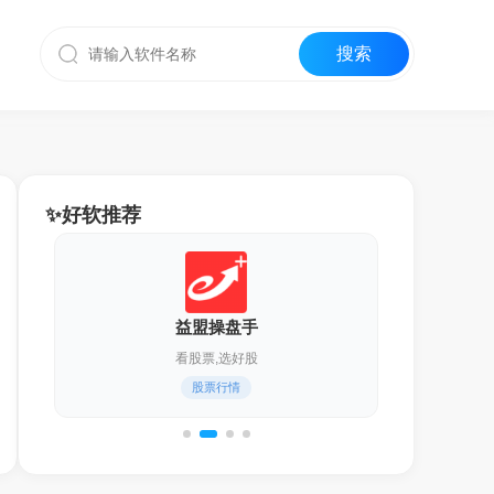
✨好软推荐
迅雷17
化繁为简,更轻快！
通用下载器