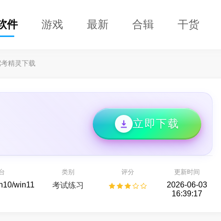
软件
游戏
最新
合辑
干货
驾考精灵下载
立即下载
DClaw
益盟操盘手
即用的 AI 智能助手
看股票,选好股
台
类别
评分
更新时间
AI助手
股票行情
in10/win11
2026-06-03
考试练习
16:39:17