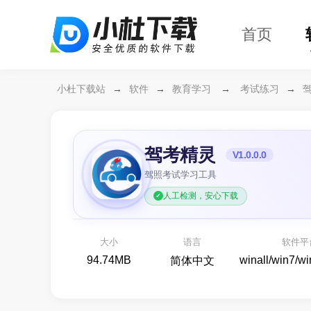
首页
小杜下载站
→
软件
→
教育学习
→
考试练习
→
驾考精灵
V1.0.0.0
驾照考试学习工具
人工检测，安心下载
万兴恢复专家64位
开箱
各种存储设备数据恢复
大小
语言
软件平
备份还原
94.74MB
winall/win7/w
简体中文