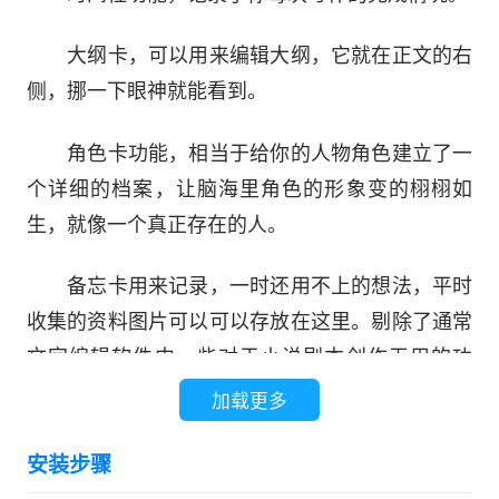
大纲卡，可以用来编辑大纲，它就在正文的右
侧，挪一下眼神就能看到。
角色卡功能，相当于给你的人物角色建立了一
个详细的档案，让脑海里角色的形象变的栩栩如
生，就像一个真正存在的人。
备忘卡用来记录，一时还用不上的想法，平时
收集的资料图片可以可以存放在这里。剔除了通常
文字编辑软件中一些对于小说剧本创作无用的功
能，添加了贴心的辅助功能，让小说剧本写作变个
加载更多
更加得心应手、方便快捷。
安装步骤
软件特色：