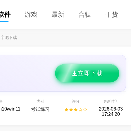
软件
游戏
最新
合辑
干货
打字吧下载
立即下载
DClaw
益盟操盘手
的 AI 智能助手
看股票,选好股
台
类别
评分
更新时间
AI助手
股票行情
in10/win11
2026-06-03
考试练习
17:24:20