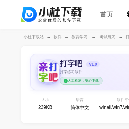
首页
小杜下载站
→
软件
→
教育学习
→
考试练习
→
打字吧
V1.0
打字练习软件
人工检测，安心下载
万兴恢复专家64位
开箱即用
各种存储设备数据恢复
大小
语言
软件平
备份还原
239KB
winall/win7/w
简体中文