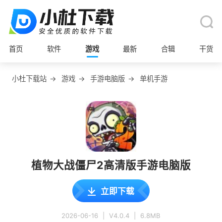
首页
软件
游戏
最新
合辑
干货
小杜下载站
→
游戏
→
手游电脑版
→
单机手游
植物大战僵尸2高清版手游电脑版
立即下载
2026-06-16
|
V4.0.4
|
6.8MB