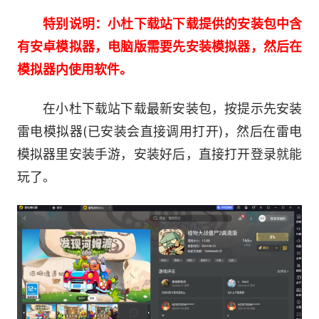
特别说明：小杜下载站下载提供的安装包中含
有安卓模拟器，电脑版需要先安装模拟器，然后在
模拟器内使用软件。
游戏不仅有丰富的单人冒险模式，还加入了全
新的多人游戏玩法。你可以在生存模式中挑战自
在小杜下载站下载最新安装包，按提示先安装
我，在对战模式中与好友一决高下，或者在团队模
雷电模拟器(已安装会直接调用打开)，然后在雷电
式中并肩作战，共同抵御僵尸大军的进攻。
模拟器里安装手游，安装好后，直接打开登录就能
玩了。
精美的画面、欢乐的音乐、易上手的操作，再
加上无穷无尽的游戏内容，《植物大战僵尸2》带
你感受一场前所未有的脑力激荡和趣味体验。现
在，让我们一起踏上穿越时空的旅程，用智慧和勇
气打败僵尸，保卫我们美好的家园吧!
游戏介绍