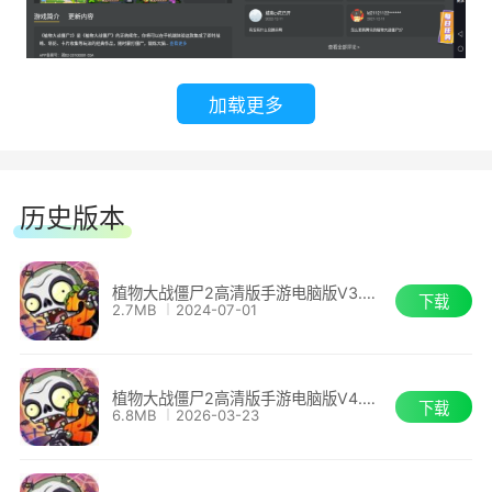
●农场模拟·摆放花盆，种下植物，再撒上一点金
坷垃，完美的僵尸防线。
加载更多
●高清重制·和以前一模一样，但是更高清了。
●平行宇宙理论被证实·16个平行世界等待你去穿
历史版本
越，一定会有很多难忘的邂逅。
●植物家族live long and prosper·200多种新植
植物大战僵尸2高清版手游电脑版V3.4.4
下载
2.7MB
2024-07-01
物，以及数量相当的新僵尸，这下你可有的忙了!
●考验脑洞的时刻来了·现在开始你可以自己设计
植物大战僵尸2高清版手游电脑版V4.0.4
下载
关卡，没错，人人都可以。
6.8MB
2026-03-23
●美食发现之旅·对你和僵尸而言，这趟旅程都和