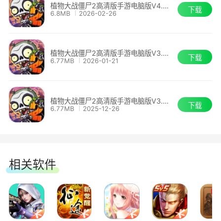
植物大战僵尸2高清版手游电脑版V4.0.0
美食逃不了关系。
下载
6.8MB
2026-02-26
●人工智能·潘妮科技全新升级，潘宝，不仅是一
辆车，还是你的贴心智能管家。
植物大战僵尸2高清版手游电脑版V3.9.5
下载
6.77MB
2026-01-21
●植物爱好者福音·很多很多种植物装扮，适应各
种风格和节日。
植物大战僵尸2高清版手游电脑版V3.9.4
下载
6.77MB
2025-12-26
●神探戴夫·和你的老邻居，为人称道的大聪明戴
夫一起冒险，解密他的胡言乱语。
相关软件