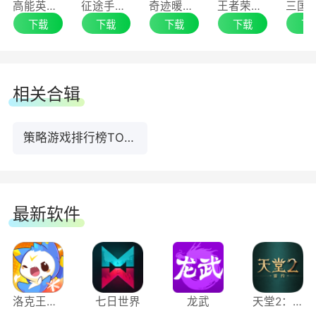
高能英雄手游电脑版
征途手游电脑版
奇迹暖暖手游电脑版
王者荣耀手游电脑版
下载
下载
下载
下载
下
游戏特色
相关合辑
【趣味冒险】植物大战僵尸2带你踏上全新的冒
策略游戏排行榜TOP10下载
险之旅!穿越古埃及、海盗湾、未来世界等多个奇
妙时空，与僵尸展开激烈的对决!每个世界都有独
特的场景和玩法，让你的冒险之旅充满惊喜和挑
最新软件
战!
【创意植物】超过100种创意十足的植物等你来
收集!投石车菜花、火爆辣椒、激光豆等新植物悉
数登场，它们各有独特的攻击方式和特殊能力，助
洛克王国：世界
七日世界
龙武
天堂2：盟约