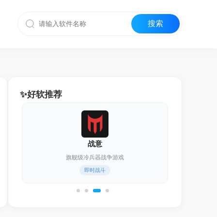
✨好软推荐
夜幕之下
燥候BOSS,等你开砰！
各
即时战斗