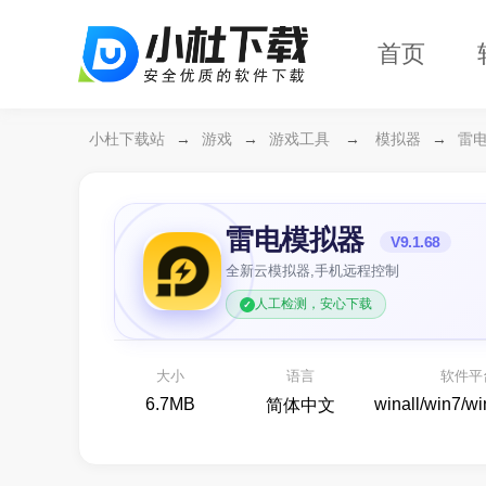
首页
小杜下载站
→
游戏
→
游戏工具
→
模拟器
→
雷
雷电模拟器
V9.1.68
全新云模拟器,手机远程控制
人工检测，安心下载
996传奇盒子
各类传奇玩法版本应有尽有
Rust正版玩
大小
语言
软件平
游戏平台
6.7MB
winall/win7/w
简体中文