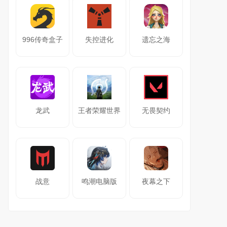
996传奇盒子
失控进化
遗忘之海
龙武
王者荣耀世界
无畏契约
战意
鸣潮电脑版
夜幕之下