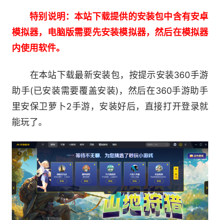
接入社交圈子，和好友一起拼进度、比排行!
特别说明：本站下载提供的安装包中含有安卓
同步ICloud保存进度，接入GameCenter比拼
模拟器，电脑版需要先安装模拟器，然后在模拟器
成就，还等什么？快快下载吧!
内使用软件。
在本站下载最新安装包，按提示安装360手游
助手(已安装需要覆盖安装)，然后在360手游助手
里安保卫萝卜2手游，安装好后，直接打开登录就
能玩了。