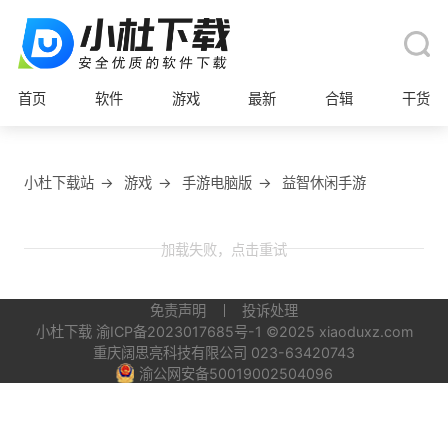
首页
软件
游戏
最新
合辑
干货
小杜下载站
→
游戏
→
手游电脑版
→
益智休闲手游
加载失败，点击重试
免责声明
投诉处理
小杜下载
渝ICP备2023017685号-1
©2025 xiaoduxz.com
重庆阔思亮科技有限公司 023-63420743
渝公网安备50019002504096