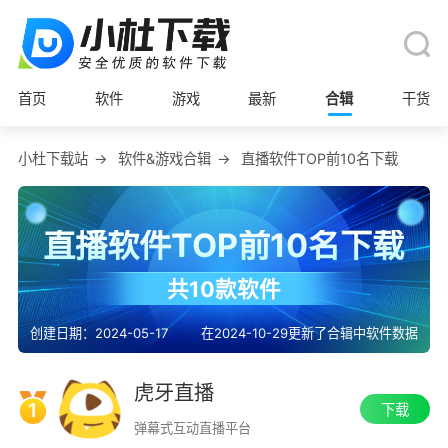
首页
软件
游戏
最新
合辑
干货
小杜下载站
→
软件&游戏合辑
→
直播软件TOP前10名下载
直播软件TOP前10名下载
共10款软件
创建日期：2024-05-17
在2024-10-29更新了合辑中软件数据
虎牙直播
1
下载
弹幕式互动直播平台