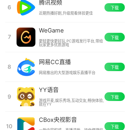
腾讯视频
6
下载
近期热播好剧,升级观看体验更佳
WeGame
7
下载
更轻更快更好玩,PC游戏发行平台,带给
玩家更多优质游戏
网易CC直播
8
下载
网易推出的大型游戏娱乐直播平台
YY语音
9
下载
游戏开麦,娱乐秀场,互动交友,畅快体验,
就在YY
CBox央视影音
10
下载