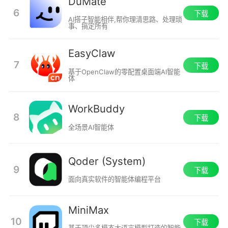
DuMate
6
下载
AI搭子智能相伴,帮你理清思路、处理琐
事、搞定所有
EasyClaw
7
下载
基于OpenClaw的零配置桌面端AI智能
体
WorkBuddy
8
下载
全场景AI智能体
Qoder (System)
9
下载
面向真实软件的智能体编程平台
MiniMax
10
下载