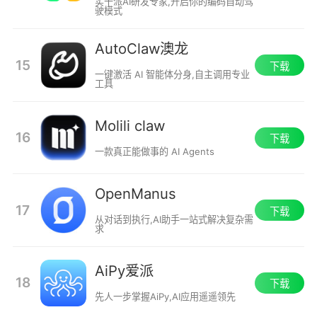
实干派AI研发专家,开启你的编码自动驾
驶模式
AutoClaw澳龙
15
下载
一键激活 AI 智能体分身,自主调用专业
工具
Molili claw
16
下载
一款真正能做事的 AI Agents
OpenManus
17
下载
从对话到执行,AI助手一站式解决复杂需
求
AiPy爱派
18
下载
先人一步掌握AiPy,AI应用遥遥领先