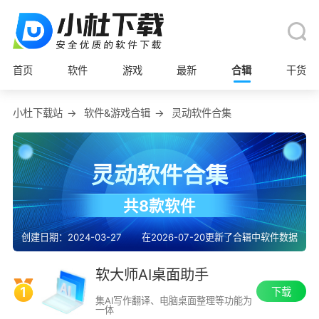
首页
软件
游戏
最新
合辑
干货
小杜下载站
→
软件&游戏合辑
→
灵动软件合集
灵动软件合集
共8款软件
创建日期：2024-03-27
在2026-07-20更新了合辑中软件数据
软大师AI桌面助手
1
下载
集AI写作翻译、电脑桌面整理等功能为
一体