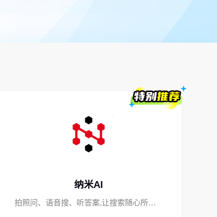
纳米AI
拍照问、语音搜、听答案,让搜索随心所欲！