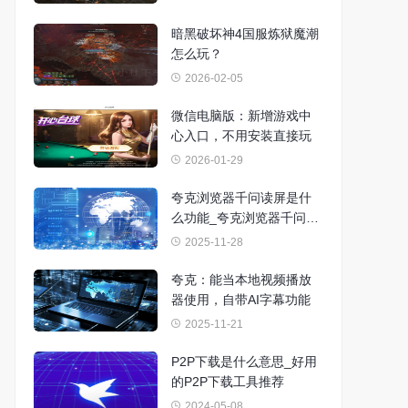
暗黑破坏神4国服炼狱魔潮
怎么玩？
2026-02-05
微信电脑版：新增游戏中
心入口，不用安装直接玩
2026-01-29
夸克浏览器千问读屏是什
么功能_夸克浏览器千问读
屏使用方法
2025-11-28
夸克：能当本地视频播放
器使用，自带AI字幕功能
2025-11-21
P2P下载是什么意思_好用
的P2P下载工具推荐
2024-05-08