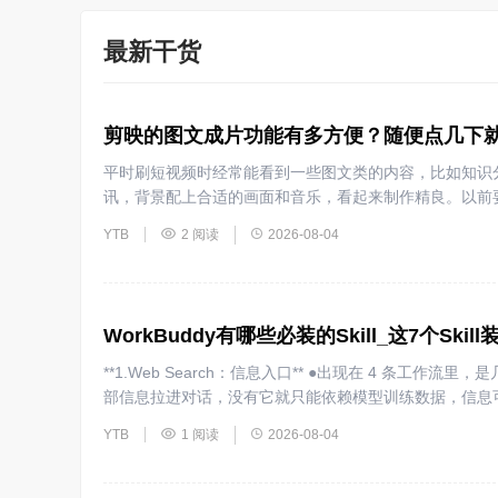
最新干货
剪映的图文成片功能有多方便？随便点几下
平时刷短视频时经常能看到一些图文类的内容，比如知识
讯，背景配上合适的画面和音乐，看起来制作精良。以前
材、写脚本、配音乐、加字幕，流程相当繁琐。最近在用
YTB
2 阅读
2026-08-04
文成片功能已经相当完善，只需要输入一段文字，软件就
幕，几分钟就能生成一条完整的视频。对于需要批量生产
能确实很有价值。下面详细说说剪映电脑版图文成片功能
WorkBuddy有哪些必装的Skill_这7个Sk
**1.Web Search：信息入口** ●出现在 4 条工作流里，是几乎所有链的第一步 ●负责把外
部信息拉进对话，没有它就只能依赖模型训练数据，信息可能滞后半年以
Browser 使用效果最好：搜索找到链接，浏览器打开拿
YTB
1 阅读
2026-08-04