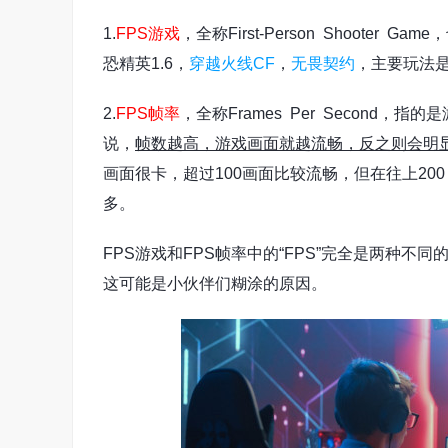
1.
FPS游戏
，全称First-Person Shooter Gam
恐精英1.6，
穿越火线
CF
，
无畏契约
，主要玩法
2.
FPS帧率
，全称Frames Per Secon
说，
帧数越高，游戏画面就越流畅，反之则会明
画面很卡，超过100画面比较流畅，但在往上200
多。
FPS游戏和FPS帧率中的“FPS”完全是两种不
这可能是小伙伴们糊涂的原因。