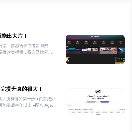
就能出大片！
分享、情感语录或者新闻资
要做这类视频，得自己找素
剪映电脑版时，注意到它的图
能自动匹配画面、配音和字
内容的自媒体人来说，这个功
的使用感受。
ill装完提升真的很大！
上 ●配合 Agent
不到的内容