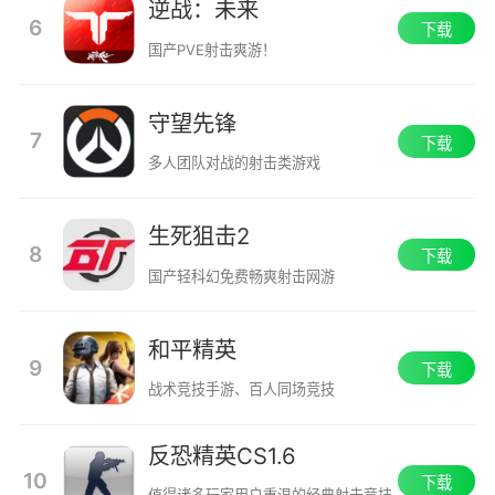
逆战：未来
6
下载
国产PVE射击爽游！
守望先锋
7
下载
多人团队对战的射击类游戏
生死狙击2
8
下载
国产轻科幻免费畅爽射击网游
和平精英
9
下载
战术竞技手游、百人同场竞技
反恐精英CS1.6
10
下载