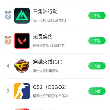
三角洲行动
2
下载
新一代战术射击品质标杆
无畏契约
3
下载
5V5英雄战术射击网游
穿越火线(CF)
4
下载
第一人称射击游戏
CS2（CSGO2）
5
下载
精湛绝伦的竞技射击体验