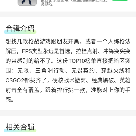
值得诸多玩家用户重温的经典射击竞技
类游戏
合辑介绍
想找几款枪战游戏跟朋友开黑，或者一个人练枪法
解压，FPS类型永远是首选，拉栓点射、冲锋突突突
的爽感别的给不了。这份TOP10榜单直接把暗区突
围：无限、三角洲行动、无畏契约、穿越火线和
CSGO2都拢齐了，硬核战术撤离、经典爆破、英雄
射击全有覆盖，跟着排行挑一款，准能对上你的手
感。
相关合辑