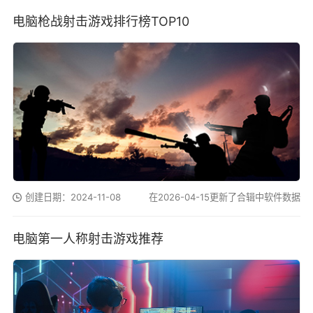
电脑枪战射击游戏排行榜TOP10
创建日期：2024-11-08
在2026-04-15更新了合辑中软件数据
电脑第一人称射击游戏推荐