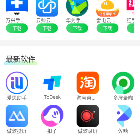
2、也可以选择密码登录或者扫码登录。
万兴手机管家
云帅云手机
华为手机助手
雷电云手机
下载
下载
下载
下载
下
最新软件
ToDesk
爱思助手
淘宝桌面版
多屏录咖
傲软投屏
扣子
傲软录屏
佐糖
无界趣连怎么关闭开机自启动