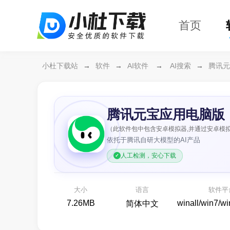
首页
小杜下载站
→
软件
→
AI软件
→
AI搜索
→
腾讯元
腾讯元宝应用电脑版
（此软件包中包含安卓模拟器,并通过安卓模拟
依托于腾讯自研大模型的AI产品
万
人工检测，安心下载
各
大小
语言
软件平
7.26MB
winall/win7/w
简体中文