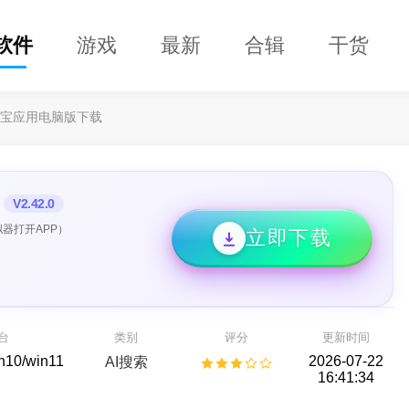
软件
游戏
最新
合辑
干货
宝应用电脑版下载
V2.42.0
器打开APP）
立即下载
兴恢复专家64位
DClaw
开箱即用的 AI 智能助手
种存储设备数据恢复
AI助手
备份还原
台
类别
评分
更新时间
in10/win11
2026-07-22
AI搜索
16:41:34