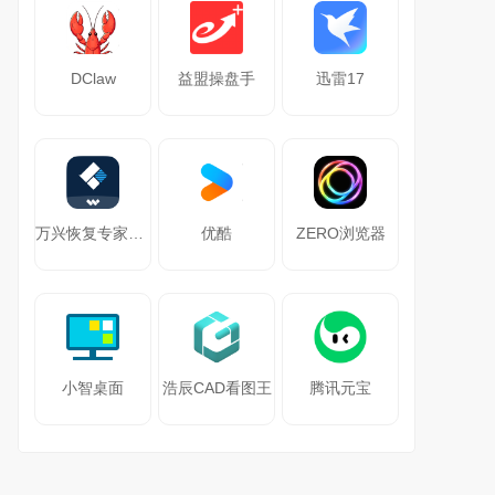
DClaw
益盟操盘手
迅雷17
万兴恢复专家64位
优酷
ZERO浏览器
小智桌面
浩辰CAD看图王
腾讯元宝