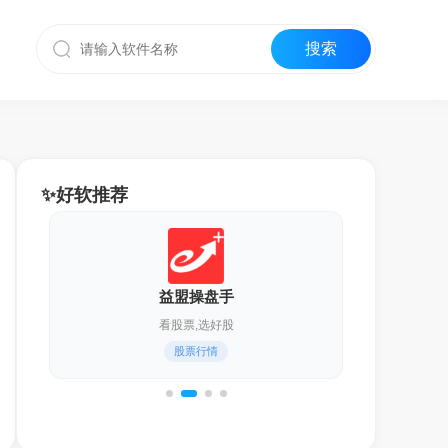
✨好软推荐
益盟操盘手
看股票,选好股
股票行情