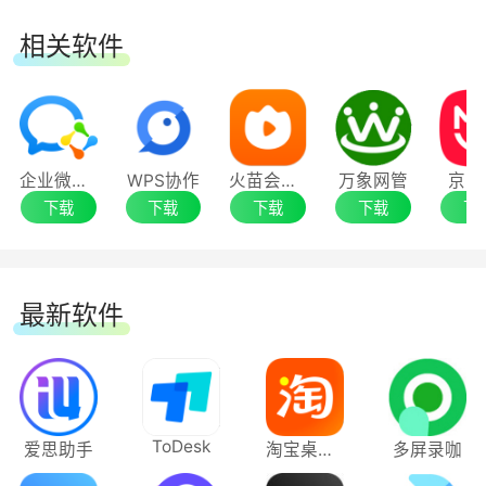
相关软件
企业微信电脑版
WPS协作
火苗会议电脑版
万象网管
京东
二、多场景 IT 管理与办公安全能力
下载
下载
下载
下载
下
1.身份管理
最新软件
账号生命周期管理
覆盖入离调转，自动化、实时更新身份
身份安全
ToDesk
爱思助手
淘宝桌面版
多屏录咖