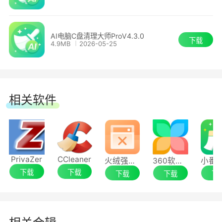
AI电脑C盘清理大师ProV4.3.0
下载
4.9MB
2026-05-25
相关软件
3、QQ专清
类似微信专清，扫描QQ聊天记录、接收文件及缓
PrivaZer
CCleaner
火绒强力卸载
360软件管家独立版
存数据，避免无用文件长期占用C盘空间。
下载
下载
下载
下载
下