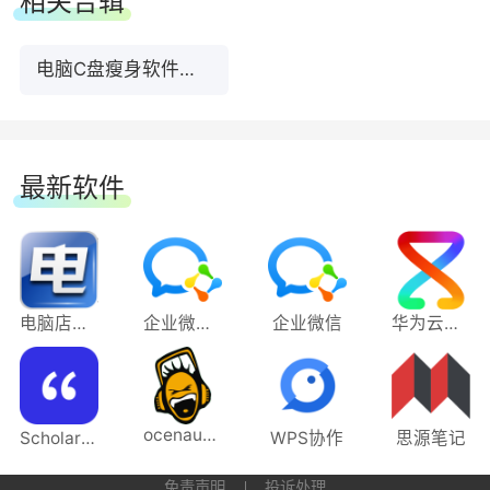
相关合辑
电脑C盘瘦身软件合集
最新软件
4、大文件搬家
支持将C盘中的大文件、软件、游戏等迁移至其他
电脑店U盘启动盘制作工具
企业微信电脑版
企业微信
华为云码道（CodeArts）代码智能体
磁盘，减少C盘负担。
ocenaudio
Scholaread靠岸学术64位
WPS协作
思源笔记
免责声明
投诉处理