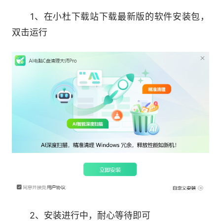
搬家，实现C盘瘦身，让电脑更流畅!
1、在小杜下载站下载最新版的软件安装包，
双击运行
4、智能加速，一键提高运行速度
智能识别高占用进程，不关闭运行程序，快速清理
电脑运行内存，让电脑如新机般丝滑流畅。
软件功能
1、C盘清理
深度扫描系统垃圾(包括临时文件、日志、缓存
等)，勾选需清理的项目后点击“立即清理”，即可安
全释放空间。
2、安装进行中，耐心等待即可