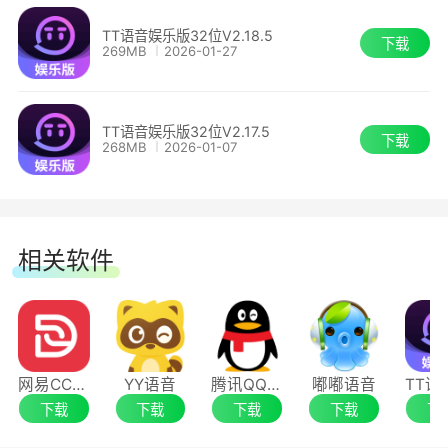
TT语音娱乐版32位V2.18.5
下载
269MB
2026-01-27
2.【秒配开黑队友】
TT语音娱乐版32位V2.17.5
汇聚各大热门游戏玩家，分分钟秒配到声音好听、
下载
268MB
2026-01-07
技术牛逼的大神小姐姐小哥哥们开黑超神!
相关软件
网易CC语音
YY语音
腾讯QQ电脑版
嘟嘟语音
下载
下载
下载
下载
下