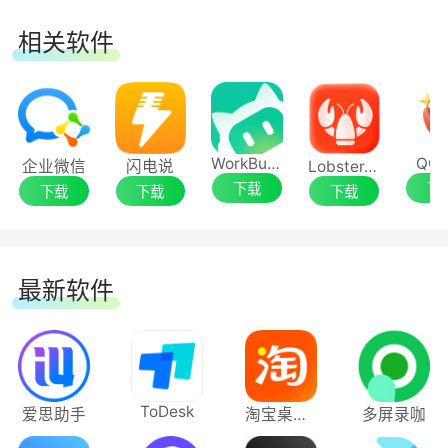
相关软件
WorkBuddy
QCl
企业微信
闪电说
LobsterAI 有道龙虾
下载
下
下载
下载
下载
最新软件
ToDesk
爱思助手
淘宝桌面版
多屏录咖