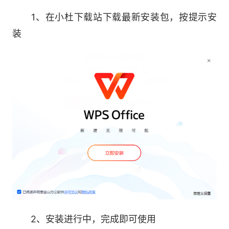
插入图片等编辑功能
1、在小杜下载站下载最新安装包，按提示安
-支持语音朗读，将文字转化为声音信息
装
-WPS AI：AI帮我写文档、AI生成PPT、AI数
据助手、AI阅读助手等AI能力，让WPS AI为你提
供更加智能、高效的办公体验。
-全新视觉设计，颜值兼顾实用。想找的功
能，一眼找到。灵感不间断，创作更沉浸。
2、安装进行中，完成即可使用