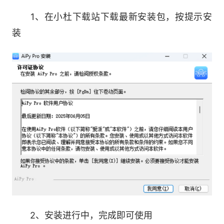
解任务并制定执行方案，包括自动生成客户所需报
1、在小杜下载站下载最新安装包，按提示安
告内容、编写定时发送邮件脚本、完成邮件服务器
装
连接，最终实现邮件全自动发送。
4.控制手机刷抖音
使用爱派自动连接电脑上的手机，识别并打开
抖音APP，自动分析界面布局后定时刷视频。全程
无需人工干预，充分体现了爱派对移动端设备的高
效控制能力。
5.用文字生成多音色语音
输入一段文字，即可生成动听且富有情感的多
音色语音(包含男声、女声等)。爱派完全调用本地
2、安装进行中，完成即可使用