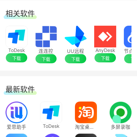
中网址还可还原当时员工访问的网址内容。
相关软件
9.多路同时监控
支持一对多、多对多远程监控。总管理可自定
ToDesk
AnyDesk
义增删改查子管理员，可设置子管理可用功能、可
连连控
UU远程
下载
下载
下载
下载
下
监控哪些员工，可随时分享和收回管理权。
最新软件
ToDesk
爱思助手
淘宝桌面版
多屏录咖