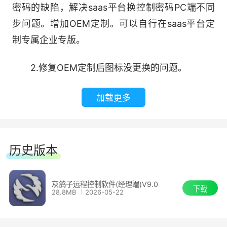
密码的缺陷，解决saas平台换控制密码PC端不同
可监控U盘拷入、拷出文件情况。包括员工电
步问题。增加OEM定制。可以自行在saas平台定
脑对文件的所有操作，如：剪切、粘贴、复制、重
制专属企业专版。
命名、删除等操作都可监控。
2.修复OEM定制后图标没更换的问题。
7.屏幕视频录像
加载更多
同时支持远程桌面、视频的前台及后台录制，
录制内容可根据期和员工分类在经理电脑保存，支
持调节画质、循环录制、及是否同时录制声卡或麦
历史版本
克风.
8.网址搜索监控
灰鸽子远程控制软件(经理端)V9.0
下载
28.8MB
2026-05-22
管理者可以监控员工电脑所有的网页访问记
录，可以监控员工端任何时间搜索关键词记录，选