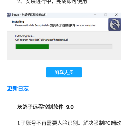
2、安装进行中，完成即可使用
4.离职预警
防范员工忽然离职，不打招呼，避免公司损
失，提前防范离职风险。复现企业内聊天内容和键
盘记录
5.6移动硬盘管控
加载更多
默认不屏蔽任何移动设备，如添加U盘白名
单，所有非白名单U盘一律无法擅自拷贝文件。支
更新日志
持定制加密U盘，文件只允许U盘内访问，其余电
脑乱码。
灰鸽子远程控制软件 9.0
6.文件操作日志
1.子账号不再需要人脸识别。解决强制PC端改