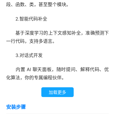
段、函数、类，甚至整个模块。
2.智能代码补全
基于深度学习的上下文感知补全，准确预测下
一行代码，支持多语言。
3.对话式开发
内置 AI 聊天面板，随时提问、解释代码、优
化算法，你的专属编程伙伴。
4.智能重构
加载更多
一键提取函数、重命名变量、优化结构，AI 自
安装步骤
动保持代码逻辑正确。