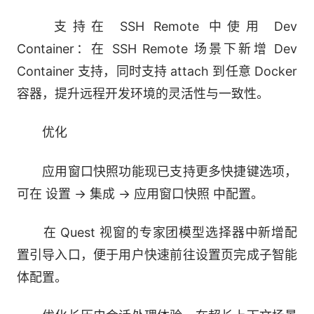
码与交付
支持在 SSH Remote 中使用 Dev
Container：在 SSH Remote 场景下新增 Dev
6、Next
Container 支持，同时支持 attach 到任意 Docker
预测你的意图，生成下一段代码。Tab 一键应
容器，提升远程开发环境的灵活性与一致性。
用。
优化
7、记忆与规则
应用窗口快照功能现已支持更多快捷键选项，
学习你的经验，以你期望的方式工作。
可在 设置 → 集成 → 应用窗口快照 中配置。
8、技能与插件
在 Quest 视窗的专家团模型选择器中新增配
置引导入口，便于用户快速前往设置页完成子智能
接入生态工具，灵活拓展功能与场景。
体配置。
9、全面的上下文理解