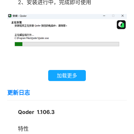
你只需验收结果，注意力留给更有创造性的
2、安装进行中，完成即可使用
事。
3、自主智能体
无需持续人工干预，端到端独立完成任务的智
能体
4、知识引擎
加载更多
从代码和对话中沉淀知识，让自进化 Agent
更新日志
越用越懂你。
Qoder 1.106.3
5、Agentic Chat
特性
通过对话式协同，与智能体一起完成规划、编