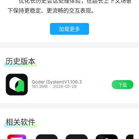
优化长历史会话处理体验，在超长上下文场景
下保持更稳定、更流畅的交互表现。
支持图片、代码、目录等多种上下文选择，一
应俱全。
加载更多
10、代码库文档化
揭示代码架构和设计精髓。
历史版本
Qoder (System)V1.106.3
下载
161.3MB
2026-05-29
相关软件