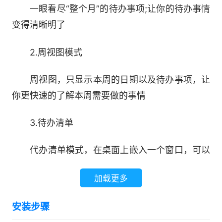
一眼看尽“整个月”的待办事项;让你的待办事情
变得清晰明了
2.周视图模式
周视图，只显示本周的日期以及待办事项，让
你更快速的了解本周需要做的事情
3.待办清单
代办清单模式，在桌面上嵌入一个窗口，可以
直接编辑待办清单，可清晰的按归类查看，了解今
加载更多
天、明天、最近一周、最近一月的事项;
安装步骤
4.纯日历视图