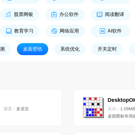
股票网银
办公软件
阅读翻译
教育学习
网络应用
AI软件
测
桌面壁纸
系统优化
开关定时
DesktopO
语言：
多语言
大小：
1.09MB
桌面图标布局