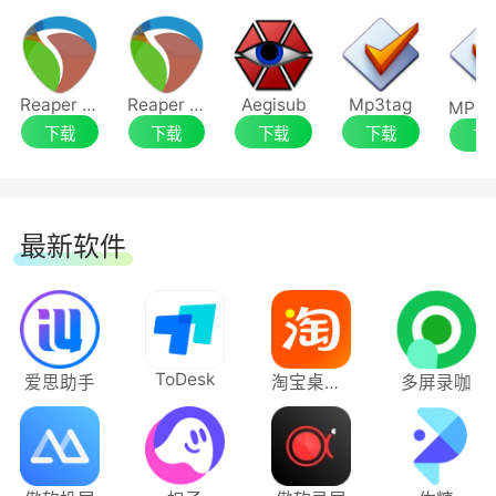
Reaper x32
Reaper x64
Aegisub
Mp3tag
下载
下载
下载
下载
下
最新软件
ToDesk
爱思助手
淘宝桌面版
多屏录咖