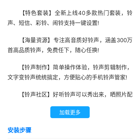
【特色套装】全新上线40多款热门套装，铃
声、短信、彩铃、闹铃支持一键设置!
【海量资源】专注高音质好铃声，涵盖300万
首高品质铃声，免费任下，随心任换!
【铃声制作】简单操作体验，铃声剪辑制作，
文字变铃声统统搞定，方便贴心的手机铃声管家!
【铃声社区】好听铃声可以秀出来，晒照片配
铃声，就是一段MV!定制自己的音乐相册只要1分
加载更多
钟!
安装步骤
【金币商城】金币商城火热上线，做任务，赢