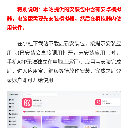
酷音金币。耳机、充电宝、自拍杆等上百种好礼换
特别说明：本站提供的安装包中含有安卓模拟
不停。
器，电脑版需要先安装模拟器，然后在模拟器内使
【语音搜铃】一体化智能语音搜铃，说歌名、
用软件。
报歌手、哼旋律、放原声音乐都可以准确搜索到您
在小杜下载站下载最新安装包，按提示安装应
要的铃声 !
用宝(已安装会直接调用打开，未安装应用宝时，
好评如潮、免费使用、功能强大、安全的手机
手机APP无法独立在电脑上运行)，应用宝安装完成
铃声应用。够酷够个性，更多铃声只为你!
后，进入应用宝，继续等待软件安装，完成之后登
录账户即可开始使用