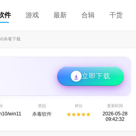
软件
游戏
最新
合辑
干货
60杀毒下载
立即下载
DClaw
益盟操盘手
即用的 AI 智能助手
看股票,选好股
台
类别
评分
更新时间
AI助手
股票行情
in10/win11
2026-05-28
杀毒软件
09:42:32