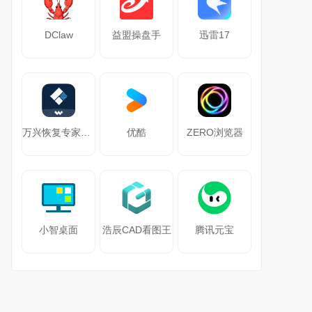
DClaw
益盟操盘手
迅雷17
万兴恢复专家64位
优酷
ZERO浏览器
小智桌面
浩辰CAD看图王
腾讯元宝