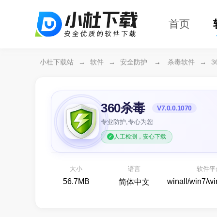
首页
小杜下载站
→
软件
→
安全防护
→
杀毒软件
→
3
360杀毒
V7.0.0.1070
专业防护,专心为您
人工检测，安心下载
万兴恢复专家64位
开箱
各种存储设备数据恢复
大小
语言
软件平
备份还原
56.7MB
winall/win7/w
简体中文