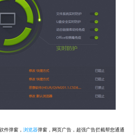
软件弹窗，
浏览器
弹窗，网页广告，超强广告拦截帮您通通