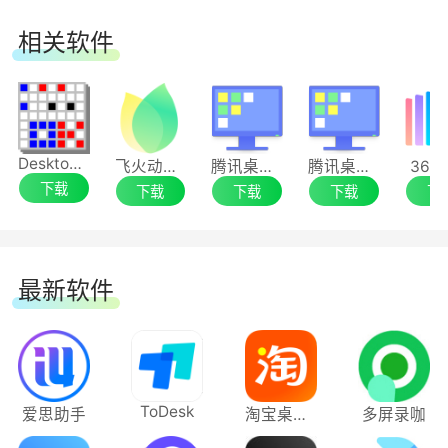
相关软件
DesktopOK x64
飞火动态壁纸
腾讯桌面整理
腾讯桌面整理工具
360
下载
下载
下载
下载
下
最新软件
ToDesk
爱思助手
淘宝桌面版
多屏录咖