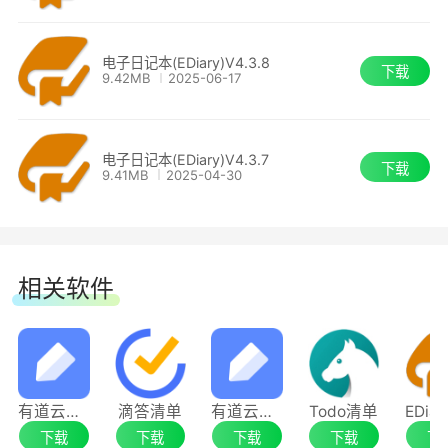
修正：修正了导入源码文件时因为编码问题导
电子日记本(EDiary)V4.3.8
下载
致乱码的问题。
9.42MB
2025-06-17
修正：修正了账号信息页面中某些栏目的底色
电子日记本(EDiary)V4.3.7
不正常的问题。
下载
9.41MB
2025-04-30
电子日记本(EDiary) 4.3.8
新增：新增了 "行距" 工具栏按钮和相应菜单
相关软件
项。
新增：新增了简体繁体转换功能(菜单：格式 -
> 简体/繁体)。
有道云笔记电脑版
滴答清单
有道云笔记
Todo清单
下载
下载
下载
下载
下
新增：在工具条按钮的鼠标悬停提示中增加了