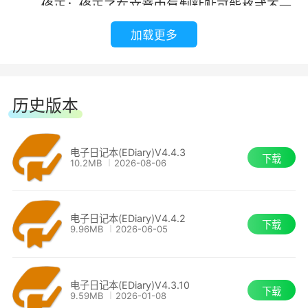
修正：修正了在文章中复制粘贴可能格式不一
致的问题。
加载更多
优化：搜索替换窗口中加上了快捷键支持。
历史版本
调整：双击编辑器中的图片不进入编辑模式。
调整：清除格式时使用正文样式。
电子日记本(EDiary)V4.4.3
下载
10.2MB
2026-08-06
电子日记本(EDiary) 4.3.10
修正：修正了添加和编辑超链接功能失效的问
电子日记本(EDiary)V4.4.2
下载
9.96MB
2026-06-05
题。
修正：修正了从其它日记本导入后的链接失效
电子日记本(EDiary)V4.3.10
下载
9.59MB
2026-01-08
的问题。